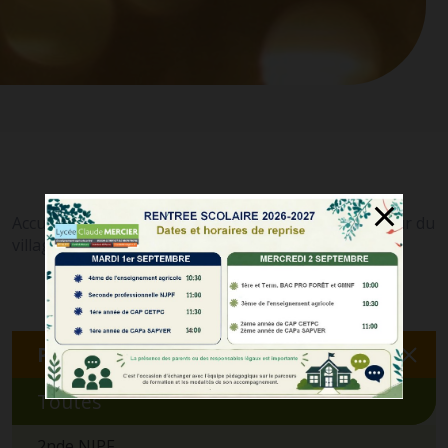
Accueil
Nos actualités
La magie de Noël au cœur du
>
>
village
Par catégorie :
Toutes
2nde NJPF