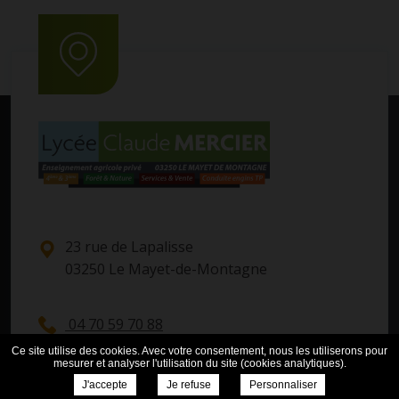
23 rue de Lapalisse
03250 Le Mayet-de-Montagne
04 70 59 70 88
Ce site utilise des cookies. Avec votre consentement, nous les utiliserons pour
mesurer et analyser l'utilisation du site (cookies analytiques).
Contactez-nous
J'accepte
Je refuse
Personnaliser